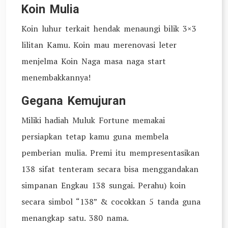
Koin Mulia
Koin luhur terkait hendak menaungi bilik 3×3
lilitan Kamu. Koin mau merenovasi leter
menjelma Koin Naga masa naga start
menembakkannya!
Gegana Kemujuran
Miliki hadiah Muluk Fortune memakai
persiapkan tetap kamu guna membela
pemberian mulia. Premi itu mempresentasikan
138 sifat tenteram secara bisa menggandakan
simpanan Engkau 138 sungai. Perahu) koin
secara simbol “138” & cocokkan 5 tanda guna
menangkap satu. 380 nama.