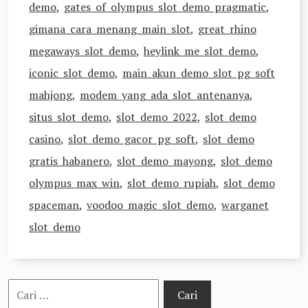
demo
,
gates of olympus slot demo pragmatic
,
gimana cara menang main slot
,
great rhino
megaways slot demo
,
heylink me slot demo
,
iconic slot demo
,
main akun demo slot pg soft
mahjong
,
modem yang ada slot antenanya
,
situs slot demo
,
slot demo 2022
,
slot demo
casino
,
slot demo gacor pg soft
,
slot demo
gratis habanero
,
slot demo mayong
,
slot demo
olympus max win
,
slot demo rupiah
,
slot demo
spaceman
,
voodoo magic slot demo
,
warganet
slot demo
Cari