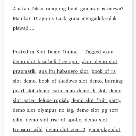
Apakah Dikau rampung buat ganjaran istimewa?
Mainkan Dragon’s Luck guna mengaduk-aduk
piawai! …
Posted in
Slot Demo Online
Tagged
akun
demo slot bisa beli free spin
,
akun demo slot
pragmatik
,
apa itu habanero slot
,
book of ra
slot demo
,
book of shadows slot demo
,
burning
pearl slot demo
,
cara main demo di slot
,
demo
slot aztec deluxe rupiah
,
demo slot fruit party
,
demo slot olympus no lag
,
demo slot pg soft
qilin
,
demo slot rise of apollo
,
demo slot
treasure wild
,
demo slot zeus 2
,
gameplay slot