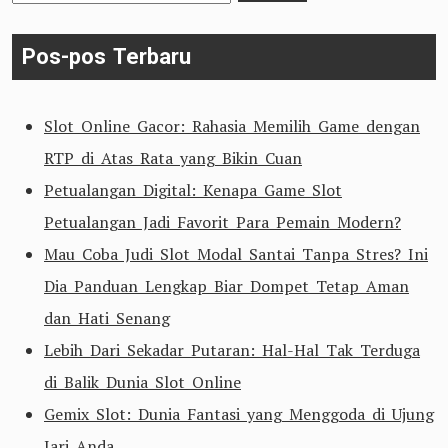
untuk:
Pos-pos Terbaru
Slot Online Gacor: Rahasia Memilih Game dengan
RTP di Atas Rata yang Bikin Cuan
Petualangan Digital: Kenapa Game Slot
Petualangan Jadi Favorit Para Pemain Modern?
Mau Coba Judi Slot Modal Santai Tanpa Stres? Ini
Dia Panduan Lengkap Biar Dompet Tetap Aman
dan Hati Senang
Lebih Dari Sekadar Putaran: Hal-Hal Tak Terduga
di Balik Dunia Slot Online
Gemix Slot: Dunia Fantasi yang Menggoda di Ujung
Jari Anda