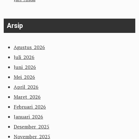
Arsip
Agustus 2026
Juli 2026
Juni 2026
Mei 2026
April 2026
Maret 2026
Februari 2026
Januari 2026
Desember 2025
November 2025