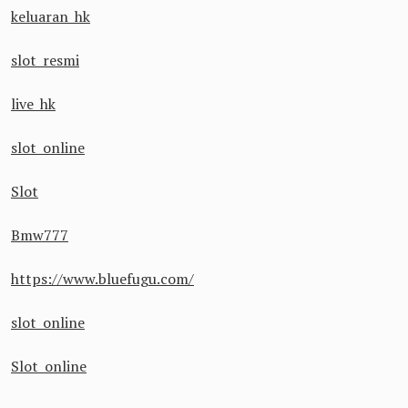
keluaran hk
slot resmi
live hk
slot online
Slot
Bmw777
https://www.bluefugu.com/
slot online
Slot online