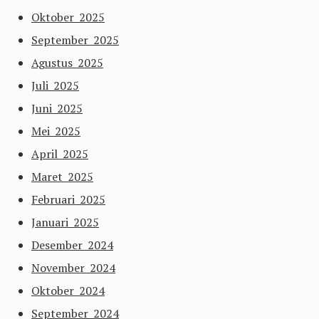
Oktober 2025
September 2025
Agustus 2025
Juli 2025
Juni 2025
Mei 2025
April 2025
Maret 2025
Februari 2025
Januari 2025
Desember 2024
November 2024
Oktober 2024
September 2024