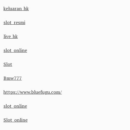
keluaran hk
slot resmi
live hk
slot online
Slot
Bmw777
https://www.bluefugu.com/
slot online
Slot online