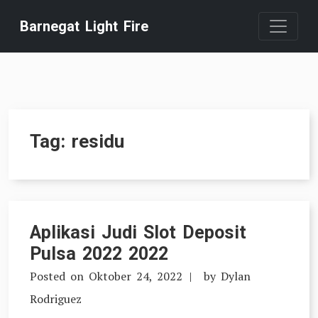
Skip
Barnegat Light Fire
to
content
Tag:
residu
Aplikasi Judi Slot Deposit
Pulsa 2022 2022
Posted on
Oktober 24, 2022
by
Dylan
Rodriguez