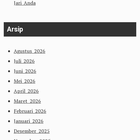
Jari Anda
Arsip
Agustus 2026
Juli 2026
Juni 2026
Mei 2026
April 2026
Maret 2026
Februari 2026
Januari 2026
Desember 2025