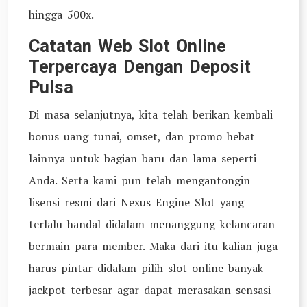
hingga 500x.
Catatan Web Slot Online
Terpercaya Dengan Deposit
Pulsa
Di masa selanjutnya, kita telah berikan kembali
bonus uang tunai, omset, dan promo hebat
lainnya untuk bagian baru dan lama seperti
Anda. Serta kami pun telah mengantongin
lisensi resmi dari Nexus Engine Slot yang
terlalu handal didalam menanggung kelancaran
bermain para member. Maka dari itu kalian juga
harus pintar didalam pilih slot online banyak
jackpot terbesar agar dapat merasakan sensasi