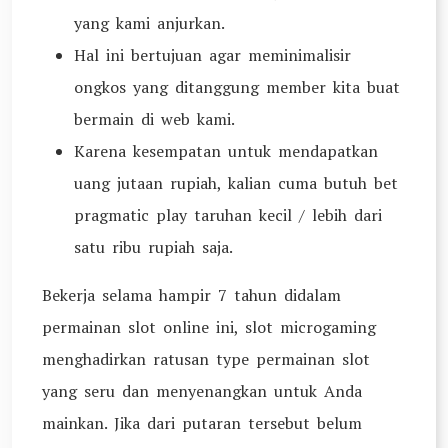
yang kami anjurkan.
Hal ini bertujuan agar meminimalisir
ongkos yang ditanggung member kita buat
bermain di web kami.
Karena kesempatan untuk mendapatkan
uang jutaan rupiah, kalian cuma butuh bet
pragmatic play taruhan kecil / lebih dari
satu ribu rupiah saja.
Bekerja selama hampir 7 tahun didalam
permainan slot online ini, slot microgaming
menghadirkan ratusan type permainan slot
yang seru dan menyenangkan untuk Anda
mainkan. Jika dari putaran tersebut belum