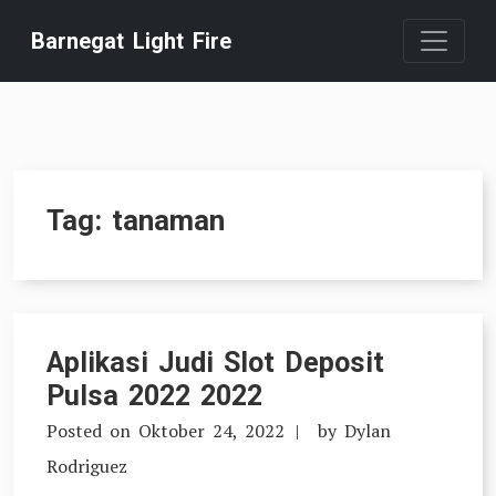
Skip
Barnegat Light Fire
to
content
Tag:
tanaman
Aplikasi Judi Slot Deposit
Pulsa 2022 2022
Posted on
Oktober 24, 2022
by
Dylan
Rodriguez