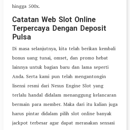
hingga 500x.
Catatan Web Slot Online
Terpercaya Dengan Deposit
Pulsa
Di masa selanjutnya, kita telah berikan kembali
bonus uang tunai, omset, dan promo hebat
lainnya untuk bagian baru dan lama seperti
Anda. Serta kami pun telah mengantongin
lisensi resmi dari Nexus Engine Slot yang
terlalu handal didalam menanggung kelancaran
bermain para member. Maka dari itu kalian juga
harus pintar didalam pilih slot online banyak
jackpot terbesar agar dapat merasakan sensasi