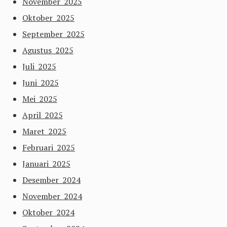
November 2025
Oktober 2025
September 2025
Agustus 2025
Juli 2025
Juni 2025
Mei 2025
April 2025
Maret 2025
Februari 2025
Januari 2025
Desember 2024
November 2024
Oktober 2024