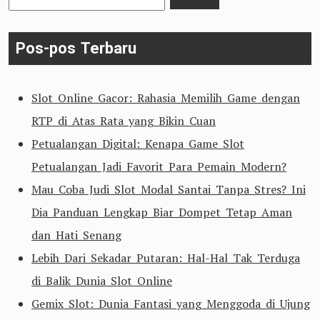
untuk:
Pos-pos Terbaru
Slot Online Gacor: Rahasia Memilih Game dengan
RTP di Atas Rata yang Bikin Cuan
Petualangan Digital: Kenapa Game Slot
Petualangan Jadi Favorit Para Pemain Modern?
Mau Coba Judi Slot Modal Santai Tanpa Stres? Ini
Dia Panduan Lengkap Biar Dompet Tetap Aman
dan Hati Senang
Lebih Dari Sekadar Putaran: Hal-Hal Tak Terduga
di Balik Dunia Slot Online
Gemix Slot: Dunia Fantasi yang Menggoda di Ujung