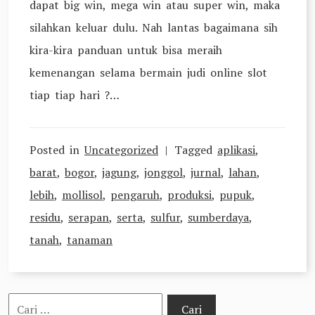
dapat big win, mega win atau super win, maka
silahkan keluar dulu. Nah lantas bagaimana sih
kira-kira panduan untuk bisa meraih
kemenangan selama bermain judi online slot
tiap tiap hari ?…
Posted in
Uncategorized
Tagged
aplikasi
,
barat
,
bogor
,
jagung
,
jonggol
,
jurnal
,
lahan
,
lebih
,
mollisol
,
pengaruh
,
produksi
,
pupuk
,
residu
,
serapan
,
serta
,
sulfur
,
sumberdaya
,
tanah
,
tanaman
Cari